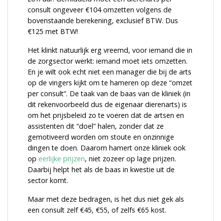
consult ongeveer
€
104 omzetten volgens de
bovenstaande berekening, exclusief BTW. Dus
€
125 met BTW!
Het klinkt natuurlijk erg vreemd, voor iemand die in
de zorgsector werkt: iemand moet iets omzetten.
En je wilt ook echt niet een manager die bij de arts
op de vingers kijkt om te hameren op deze “omzet
per consult”. De taak van de baas van de kliniek (in
dit rekenvoorbeeld dus de eigenaar dierenarts) is
om het prijsbeleid zo te voeren dat de artsen en
assistenten dit “doel” halen, zonder dat ze
gemotiveerd worden om stoute en onzinnige
dingen te doen. Daarom hamert onze kliniek ook
op
eerlijke prijzen
, niet zozeer op lage prijzen.
Daarbij helpt het als de baas in kwestie uit de
sector komt.
Maar met deze bedragen, is het dus niet gek als
een consult zelf
€
45,
€
55, of zelfs
€
65 kost.