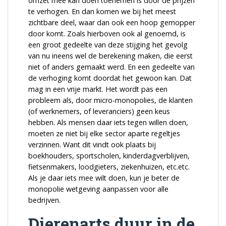
omzet mee kan doen toenemen is door de prijzen
te verhogen. En dan komen we bij het meest
zichtbare deel, waar dan ook een hoop gemopper
door komt. Zoals hierboven ook al genoemd, is
een groot gedeelte van deze stijging het gevolg
van nu ineens wel de berekening maken, die eerst
niet of anders gemaakt werd. En een gedeelte van
de verhoging komt doordat het gewoon kan. Dat
mag in een vrije markt. Het wordt pas een
probleem als, door micro-monopolies, de klanten
(of werknemers, of leveranciers) geen keus
hebben. Als mensen daar iets tegen willen doen,
moeten ze niet bij elke sector aparte regeltjes
verzinnen. Want dit vindt ook plaats bij
boekhouders, sportscholen, kinderdagverblijven,
fietsenmakers, loodgieters, ziekenhuizen, etc.etc.
Als je daar iets mee wilt doen, kun je beter de
monopolie wetgeving aanpassen voor alle
bedrijven.
Dierenarts duur in de