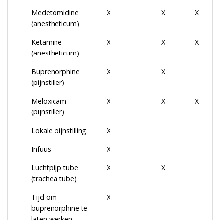
Medetomidine
X
X
X
(anestheticum)
Ketamine
X
X
X
(anestheticum)
Buprenorphine
X
X
(pijnstiller)
Meloxicam
X
X
X
(pijnstiller)
Lokale pijnstilling
X
Infuus
X
Luchtpijp tube
X
X
(trachea tube)
Tijd om
X
buprenorphine te
laten werken