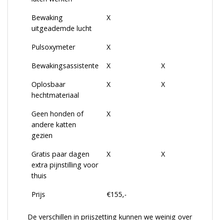
Bewaking
X
uitgeademde lucht
Pulsoxymeter
X
Bewakingsassistente
X
X
Oplosbaar
X
X
hechtmateriaal
Geen honden of
X
andere katten
gezien
Gratis paar dagen
X
X
extra pijnstilling voor
thuis
Prijs
€155,-
De verschillen in prijszetting kunnen we weinig over