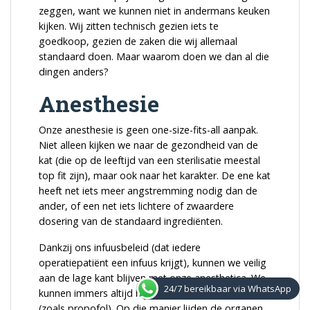
zeggen, want we kunnen niet in andermans keuken
kijken. Wij zitten technisch gezien iets te
goedkoop, gezien de zaken die wij allemaal
standaard doen. Maar waarom doen we dan al die
dingen anders?
Anesthesie
Onze anesthesie is geen one-size-fits-all aanpak.
Niet alleen kijken we naar de gezondheid van de
kat (die op de leeftijd van een sterilisatie meestal
top fit zijn), maar ook naar het karakter. De ene kat
heeft net iets meer angstremming nodig dan de
ander, of een net iets lichtere of zwaardere
dosering van de standaard ingrediënten.
Dankzij ons infuusbeleid (dat iedere
operatiepatiënt een infuus krijgt), kunnen we veilig
aan de lage kant blijven met onze anesthetica. We
24/7 bereikbaar via WhatsApp
kunnen immers altijd bijsturen met veilige stofjes
(zoals propofol). Op die manier lijden de organen