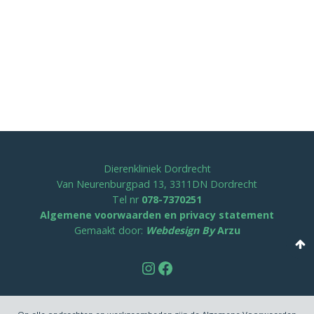
Dierenkliniek Dordrecht
Van Neurenburgpad 13, 3311DN Dordrecht
Tel nr
078-7370251
Algemene voorwaarden en privacy statement
Gemaakt door:
Webdesign By
Arzu
Instagram
Facebook