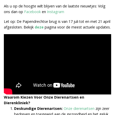
Als u op de hoogte wilt blijven van de laatste nieuwtjes: Volg
ons dan op
Facebook
en
Instagram
Let op: De Papendrechtse brug is van 17 juli tot en met 21 april
afgesloten. Bekijk
deze
pagina voor de meest actuele updates.
Waarom Kiezen Voor Onze Dierenartsen en
Dierenkliniek?
Deskundige Dierenartsen:
Onze dierenartsen
zijn zeer
bedreven en toegewijd aan de gezondheid en het geluk