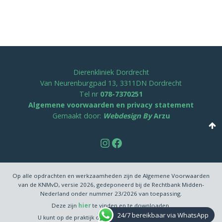
Dierenkliniek Dordrecht
Van Neurenburgpad 13, 3311DN Dordrecht
Tel nr
078-7370251
Algemene voorwaarden en privacy statement
Gemaakt door:
Webdesign By
Arzu
Instagram
Facebook
Op alle opdrachten en werkzaamheden zijn de Algemene Voorwaarden
van de KNMvD, versie 2026, gedeponeerd bij de Rechtbank Midden-
Nederland onder nummer 23/2026 van toepassing.
Deze zijn
hier
te vinden en te downloaden.
24/7 bereikbaar via WhatsApp
U kunt op de praktijk ook een exemplaar meenemen.